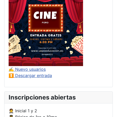
✍ Nuevo usuarios
⏬ Descargar entrada
Inscripciones abiertas
🤵 Inicial 1 y 2
👨‍✈️ Básica de 1ro a 10mo