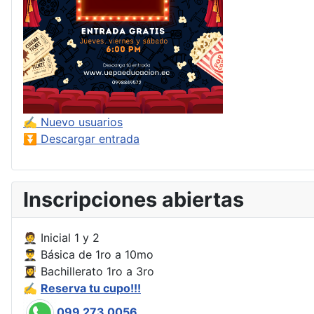
✍ Nuevo usuarios
⏬ Descargar entrada
Inscripciones abiertas
🤵 Inicial 1 y 2
👨‍✈️ Básica de 1ro a 10mo
👩‍🎓 Bachillerato 1ro a 3ro
✍️
Reserva tu cupo!!!
099 273 0056